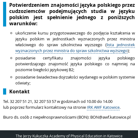
Potwierdzeniem znajomości języka polskiego przez
cudzoziemców podejmujących studia w języku
polskim jest spełnienie jednego z poniższych
warunków:
ukończenie kursu przygotowawczego do podjęcia kształcenia w
języku polskim w jednostkach wyznaczonych przez ministra
właściwego do spraw szkolnictwa wyzszego (
lista jednostek
wyznaczonych przez ministra do spraw szkolnictwa wyższego
);
posiadanie certyfikatu znajomości języka polskiego
potwierdzajcego znajomość języka polskiego co najmniej na
poziomie biegłości językowej B2;
posiadanie świadectwa dojrzałości wydanego w polskim systemie
oświaty;
Kontakt
Tel.
32 207 51 21, 32 207 53 57 w godzinach od 10.00 do 14.00
lub poprzez formularz kontaktowy na stronie
IRK AWF Katowice
.
Biuro ds. osób z niepełnosprawnościami (BON): BON@awf.katowice.pl
The Jerzy Kukuczka Academy of Physical Education in Katowice