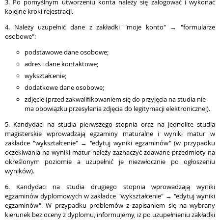
3. Po pomyślnym utworzeniu konta należy się zalogować i wykonać
kolejne kroki rejestracji.
4. Należy uzupełnić dane z zakładki "moje konto" → "formularze
osobowe"
:
podstawowe dane osobowe;
adres i dane kontaktowe;
wykształcenie;
dodatkowe dane osobowe;
zdjęcie (przed zakwalifikowaniem się do przyjęcia na studia nie
ma obowiązku przesyłania zdjęcia do legitymacji elektronicznej).
5. Kandydaci na studia pierwszego stopnia oraz na jednolite studia
magisterskie wprowadzają egzaminy maturalne i wyniki matur w
zakładce "wykształcenie" → "edytuj wyniki egzaminów"
(w przypadku
oczekiwania na wyniki matur należy zaznaczyć zdawane przedmioty na
określonym poziomie a uzupełnić je niezwłocznie po ogłoszeniu
wyników)
.
6.
Kandydaci na studia drugiego stopnia wprowadzają wyniki
egzaminów dyplomowych w zakładce "wykształcenie" → "edytuj wyniki
egzaminów". W przypadku problemów z zapisaniem się na wybrany
kierunek bez oceny z dyplomu, informujemy, iż po uzupełnieniu zakładki