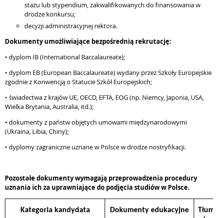
stażu lub stypendium, zakwalifikowanych do finansowania w
drodze konkursu;
decyzji administracyjnej rektora.
Dokumenty umożliwiające bezpośrednią rekrutację:
• dyplom IB (International Baccalaureate);
• dyplom EB (European Baccalaureate) wydany przez Szkoły Europejskie
zgodnie z Konwencją o Statucie Szkół Europejskich;
• świadectwa z krajów UE, OECD, EFTA, EOG (np. Niemcy, Japonia, USA,
Wielka Brytania, Australia, itd.);
• dokumenty z państw objętych umowami międzynarodowymi
(Ukraina, Libia, Chiny);
• dyplomy zagraniczne uznane w Polsce w drodze nostryfikacji.
Pozostałe dokumenty wymagają przeprowadzenia procedury
uznania ich za uprawniające do podjęcia studiów w Polsce.
Kategoria kandydata
Dokumenty edukacyjne
Tłuma