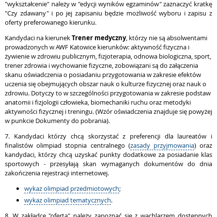
"wykształcenie" należy w "edycji wyników egzaminów" zaznaczyć kratkę
"Czy zdawany" i po jej zapisaniu będzie możliwość wyboru i zapisu z
oferty preferowanego kierunku.
Kandydaci na kierunek
Trener medyczny
, którzy nie są absolwentami
prowadzonych w AWF Katowice kierunków: aktywność fizyczna i
żywienie w zdrowiu publicznym, fizjoterapia, odnowa biologiczna, sport,
trener zdrowia i wychowanie fizyczne, zobowiązani są do załączenia
skanu oświadczenia o posiadaniu przygotowania w zakresie efektów
uczenia się obejmujących obszar nauk o kulturze fizycznej oraz nauk o
zdrowiu. Dotyczy to w szczególności przygotowania w zakresie podstaw
anatomii i fizjologii człowieka, biomechaniki ruchu oraz metodyki
aktywności fizycznej i treningu.
(Wzór oświadczenia znajduje się powyżej
w punkcie Dokumenty do pobrania).
7. Kandydaci którzy chcą skorzystać z preferencji dla laureatów i
finalistów olimpiad stopnia centralnego (
zasady przyjmowania
) oraz
kandydaci, którzy chcą uzyskać punkty dodatkowe za posiadanie klas
sportowych - przesyłają skan wymaganych dokumentów do dnia
zakończenia rejestracji internetowej.
wykaz olimpiad przedmiotowych
;
wykaz olimpiad tematycznych
.
8. W zakładce "oferta" należy zapoznać się z wachlarzem dostępnych