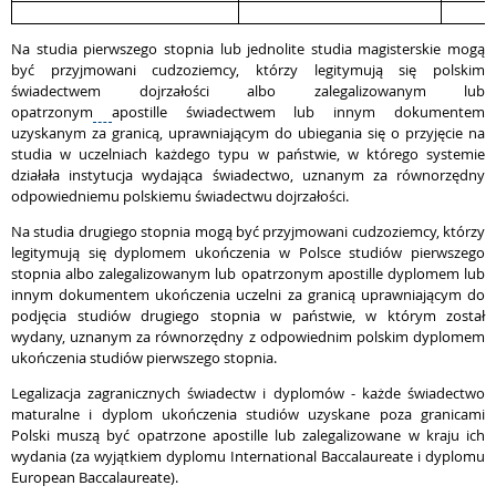
Na studia pierwszego stopnia lub jednolite studia magisterskie mogą
być przyjmowani cudzoziemcy, którzy legitymują się polskim
świadectwem dojrzałości albo zalegalizowanym lub
opatrzonym
apostille świadectwem lub innym dokumentem
uzyskanym za granicą, uprawniającym do ubiegania się o przyjęcie na
studia w uczelniach każdego typu w państwie, w którego systemie
działała instytucja wydająca świadectwo, uznanym za równorzędny
odpowiedniemu polskiemu świadectwu dojrzałości.
Na studia drugiego stopnia mogą być przyjmowani cudzoziemcy, którzy
legitymują się dyplomem ukończenia w Polsce studiów pierwszego
stopnia albo zalegalizowanym lub opatrzonym apostille dyplomem lub
innym dokumentem ukończenia uczelni za granicą uprawniającym do
podjęcia studiów drugiego stopnia w państwie, w którym został
wydany, uznanym za równorzędny z odpowiednim polskim dyplomem
ukończenia studiów pierwszego stopnia.
Legalizacja zagranicznych świadectw i dyplomów - każde świadectwo
maturalne i dyplom ukończenia studiów uzyskane poza granicami
Polski muszą być opatrzone apostille lub zalegalizowane w kraju ich
wydania (za wyjątkiem dyplomu International Baccalaureate i dyplomu
European Baccalaureate).