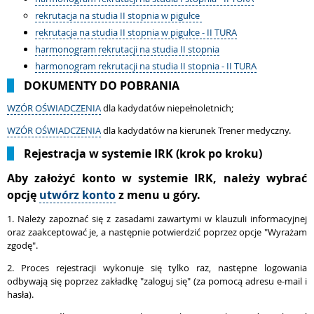
rekrutacja na studia II stopnia w pigułce
rekrutacja na studia II stopnia w pigułce
- II TURA
harmonogram rekrutacji na studia II stopnia
harmonogram rekrutacji na studia II stopnia
- II TURA
DOKUMENTY DO POBRANIA
WZÓR OŚWIADCZENIA
dla kadydatów niepełnoletnich;
WZÓR OŚWIADCZENIA
dla kadydatów na kierunek Trener medyczny.
Rejestracja w systemie IRK (krok po kroku)
Aby założyć konto w systemie IRK, należy wybrać
opcję
utwórz konto
z menu u góry.
1. Należy zapoznać się z zasadami zawartymi w klauzuli informacyjnej
oraz zaakceptować je, a następnie potwierdzić poprzez opcje "Wyrażam
zgodę".
2. Proces rejestracji wykonuje się tylko raz, następne logowania
odbywają się poprzez zakładkę "zaloguj się" (za pomocą adresu e-mail i
hasła).