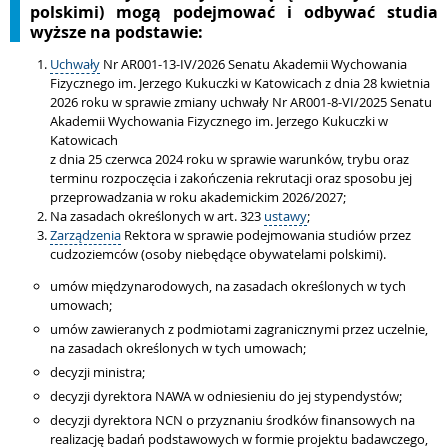
polskimi) mogą podejmować i odbywać
studia
wyższe na podstawie:
Uchwały
Nr AR001-13-IV/2026
Senatu Akademii Wychowania
Fizycznego im. Jerzego Kukuczki w Katowicach z dnia 28 kwietnia
2026 roku w sprawie zmiany uchwały Nr AR001-8-VI/2025 Senatu
Akademii Wychowania Fizycznego im. Jerzego Kukuczki w
Katowicach
z dnia 25 czerwca 2024 roku w sprawie warunków, trybu oraz
terminu rozpoczęcia i zakończenia rekrutacji oraz sposobu jej
przeprowadzania w roku akademickim 2026/2027;
Na zasadach określonych w art. 323
ustawy
;
Zarządzenia
Rektora w sprawie podejmowania studiów przez
cudzoziemców (osoby niebędące obywatelami polskimi).
umów międzynarodowych, na zasadach określonych w tych
umowach;
umów zawieranych z podmiotami zagranicznymi przez uczelnie,
na zasadach określonych w tych umowach;
decyzji ministra;
decyzji dyrektora NAWA w odniesieniu do jej stypendystów;
decyzji dyrektora NCN o przyznaniu środków finansowych na
realizację badań podstawowych w formie projektu badawczego,