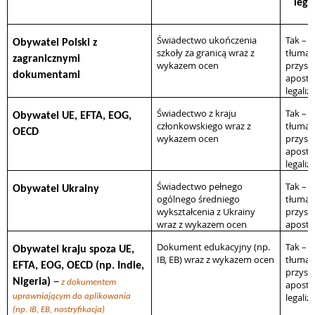
lega
Świadectwo ukończenia
Tak –
Obywatel Polski z
szkoły za granicą wraz z
tłumac
zagranicznymi
wykazem ocen
przysię
dokumentami
apostil
legaliz
Świadectwo z kraju
Tak –
Obywatel UE, EFTA, EOG,
członkowskiego wraz z
tłumac
OECD
wykazem ocen
przysię
apostil
legaliz
Świadectwo pełnego
Tak –
Obywatel Ukrainy
ogólnego średniego
tłumac
wykształcenia z Ukrainy
przysię
wraz z wykazem ocen
apostil
Dokument edukacyjny (np.
Tak –
Obywatel kraju spoza UE,
IB, EB) wraz z wykazem ocen
tłumac
EFTA, EOG, OECD (np. Indie,
przysię
–
Nigeria)
z dokumentem
apostil
legaliz
uprawniającym do aplikowania
(np. IB, EB, nostryfikacja)