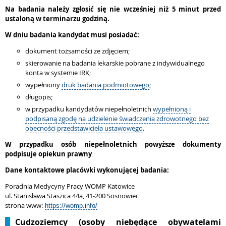
Na badania należy zgłosić się nie wcześniej niż 5 minut przed
ustaloną w terminarzu godziną.
W dniu badania kandydat musi posiadać:
dokument tożsamości ze zdjęciem;
skierowanie na badania lekarskie
pobrane z indywidualnego
konta w systemie IRK;
wypełniony
druk badania podmiotowego
;
długopis;
w przypadku kandydatów niepełnoletnich
wypełnioną i
podpisaną zgodę na udzielenie świadczenia zdrowotnego bez
obecności przedstawiciela ustawowego
.
W przypadku osób niepełnoletnich powyższe dokumenty
podpisuje opiekun prawny
Dane kontaktowe placówki wykonującej badania:
Poradnia Medycyny Pracy WOMP Katowice
ul. Stanisława Staszica 44a, 41-200 Sosnowiec
strona www:
https://womp.info/
Cudzoziemcy (osoby niebędące obywatelami