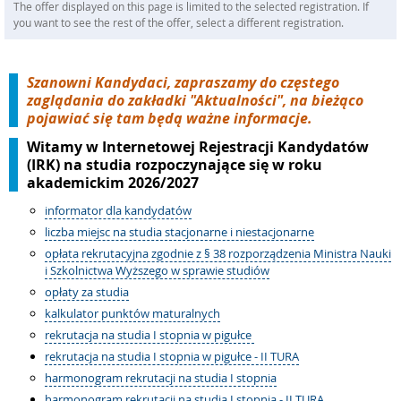
The offer displayed on this page is limited to the selected registration. If
you want to see the rest of the offer, select a different registration.
Szanowni Kandydaci, zapraszamy do częstego
zaglądania do zakładki "Aktualności", na bieżąco
pojawiać się tam będą ważne informacje.
Witamy w Internetowej Rejestracji Kandydatów
(IRK) na studia rozpoczynające się w roku
akademickim 2026/2027
informator dla kandydatów
liczba miejsc na studia stacjonarne i niestacjonarne
opłata rekrutacyjna zgodnie z § 38 rozporządzenia Ministra Nauki
i Szkolnictwa Wyższego w sprawie studiów
opłaty za studia
kalkulator punktów maturalnych
rekrutacja na studia I stopnia w pigułce
rekrutacja na studia I stopnia w pigułce
- II TURA
harmonogram rekrutacji na studia I stopnia
harmonogram rekrutacji na studia I stopnia
- II TURA