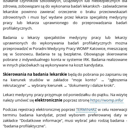
działanie czynników szkodliwych, uciążliwych lub niebezpiecznych dla
zdrowia, zobowiązani są do wykonania badań lekarskich - zaświadczenie
lekarskie powinno zawierać orzeczenie o braku przeciwwskazań
zdrowotnych i musi być wydane przez lekarza specjalistę medycyny
pracy lub lekarza uprawnionego do przeprowadzania badań
profilaktycznych.
Badania u lekarzy specjalistów medycyny pracy lub lekarzy
uprawnionych do wykonywania badań profilaktycznych można
przeprowadzić w Poradni Medycyny Pracy WOMP Katowice, mieszczącej
się w Sosnowcu. Badania te są bezpłatne. Obowiązuje skierowanie
pobrane z indywidualnego konta w systemie IRK. Badania realizowane
w innych placówkach są wykonywane na koszt kandydata.
Skierowania na badania lekarskie
będą do pobrania po zapisaniu się
na kierunek studiów w zakładce "moje konto" → "zgłoszenia
rekrutacyjne" → wybrany kierunek → "
dokumenty i dalsze kroki".
Lekarz medycyny pracy przyjmuje od poniedziałku do piątku. Na wizytę
należy umówić się
elektronicznie
poprzez stronę
https://womp.info/
Podczas rejestracji elektronicznej poprzez
TERMINARZ
w celu rezerwacji
terminu badania kandydat, przed wyborem preferowanej daty w
zakładce "Dodatkowe informacje", musi wybrać jako rodzaj badania -
"badania profilaktyczne".