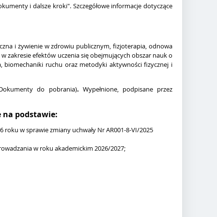
okumenty i dalsze kroki". Szczegółowe informacje dotyczące
zna i żywienie w zdrowiu publicznym, fizjoterapia, odnowa
a w zakresie efektów uczenia się obejmujących obszar nauk o
a, biomechaniki ruchu oraz metodyki aktywności fizycznej i
e Dokumenty do pobrania)
.
Wypełnione, podpisane przez
e na podstawie:
26 roku w sprawie zmiany uchwały Nr AR001-8-VI/2025
zeprowadzania w roku akademickim 2026/2027;