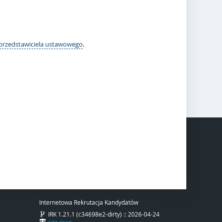
 przedstawiciela ustawowego
.
Internetowa Rekrutacja Kandydatów
IRK 1.21.1 (c34698e2-dirty) :: 2026-04-24
site map