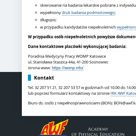
skierowanie na badania lekarskie
pobrane z indywidu
wypełniony
druk badania podmiotowego
;
długopis;
w przypadku kandydatów niepełnoletnich
wypełnion
W przypadku osób niepełnoletnich powyższe dokumen
Dane kontaktowe placówki wykonującej badania:
Poradnia Medycyny Pracy WOMP Katowice
ul. Stanisława Staszica 44a, 41-200 Sosnowiec
strona www:
https://womp.info/
Kontakt
Tel.
32 207 51 21, 32 207 53 57 w godzinach od 10.00 do 14.0
lub poprzez formularz kontaktowy na stronie
IRK AWF Kato
Biuro ds. osób z niepełnosprawnościami (BON): BON@awf.k