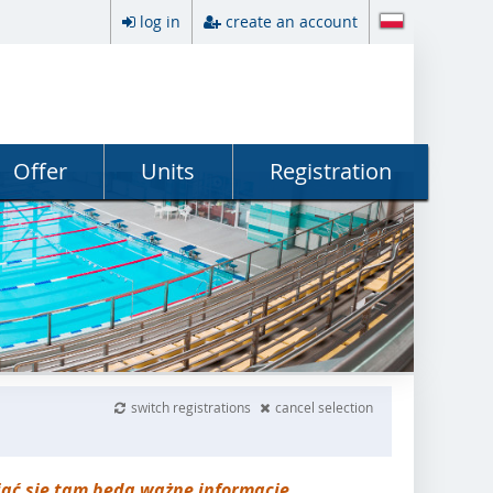
log in
create an account
Offer
Units
Registration
switch registrations
cancel selection
iać się tam będą ważne informacje.