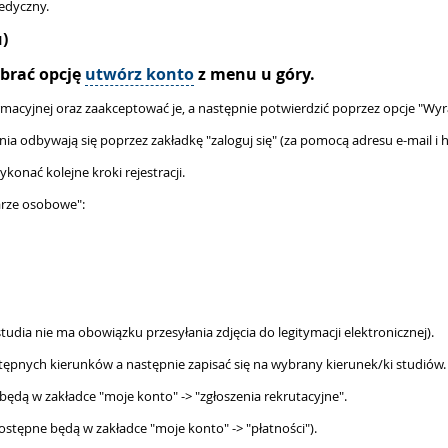
edyczny.
)
ybrać opcję
utwórz konto
z menu u góry.
ormacyjnej oraz zaakceptować je, a następnie potwierdzić poprzez opcje "Wy
ania odbywają się poprzez zakładkę "zaloguj się" (za pomocą adresu e-mail i h
onać kolejne kroki rejestracji.
larze osobowe"
:
studia nie ma obowiązku przesyłania zdjęcia do legitymacji elektronicznej).
stępnych kierunków a następnie zapisać się na wybrany kierunek/ki studiów.
ędą w zakładce "moje konto" -> "zgłoszenia rekrutacyjne".
ostępne będą w zakładce "moje konto" -> "płatności").