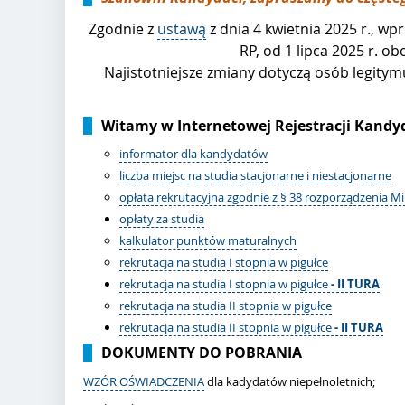
Zgodnie z
ustawą
z dnia 4 kwietnia 2025 r., 
RP, od 1 lipca 2025 r. 
Najistotniejsze zmiany dotyczą osób legit
Witamy w Internetowej Rejestracji Kandy
informator dla kandydatów
liczba miejsc na studia stacjonarne i niestacjonarne
opłata rekrutacyjna zgodnie z § 38 rozporządzenia M
opłaty za studia
kalkulator punktów maturalnych
rekrutacja na studia I stopnia w pigułce
rekrutacja na studia I stopnia w pigułce
- II TURA
rekrutacja na studia II stopnia w pigułce
rekrutacja na studia II stopnia w pigułce
- II TURA
DOKUMENTY DO POBRANIA
WZÓR OŚWIADCZENIA
dla kadydatów niepełnoletnich;