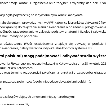
ładce "moje konto" -> "zgłoszenia rekrutacyjne" -> wybrany kierunek -> "d
tacji będą pojawiać się na indywidualnym koncie kandydata.
 są absolwentami prowadzonych w AWF Katowice kierunków: aktywność fizyc
zobowiązani są do załączenia skanu oświadczenia o posiadaniu przygotowani
ególności przygotowania w zakresie podstaw anatomii i fizjologii człowiek
ie Dokumenty do pobrania).
nia oświadczenia (Wzór oświadczenia znajduje się powyżej w punkci
oświadczenie, należy wgrać na indywidualne konto w systemie IRK.
mi polskimi) mogą podejmować i odbywać
studia wyższ
ania Fizycznego im. Jerzego Kukuczki w Katowicach z dnia 28 kwietnia 20
 Kukuczki w Katowicach
bu oraz terminu rozpoczęcia i zakończenia rekrutacji oraz sposobu jej pr
w przez cudzoziemców (osoby niebędące obywatelami polskimi).
ie
z spoza krajów objętych umowami międzynarodowymi
oziomie minimum B2,