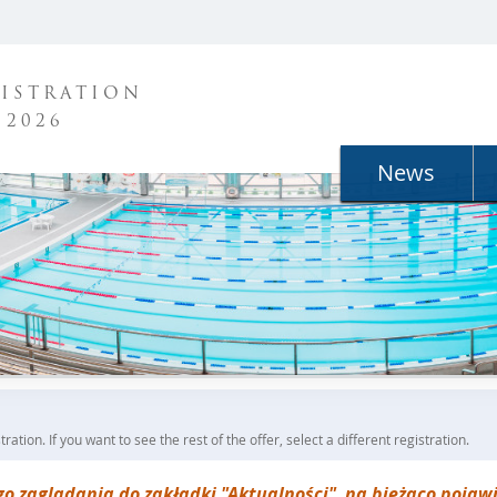
ISTRATION
 2026
News
ration. If you want to see the rest of the offer, select a different registration.
o zaglądania do zakładki "Aktualności", na bieżąco pojaw