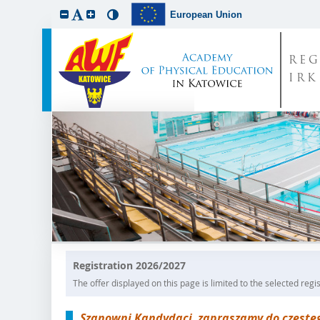
European Union
REG
IRK
Registration 2026/2027
The offer displayed on this page is limited to the selected regist
Szanowni Kandydaci, zapraszamy do częsteg