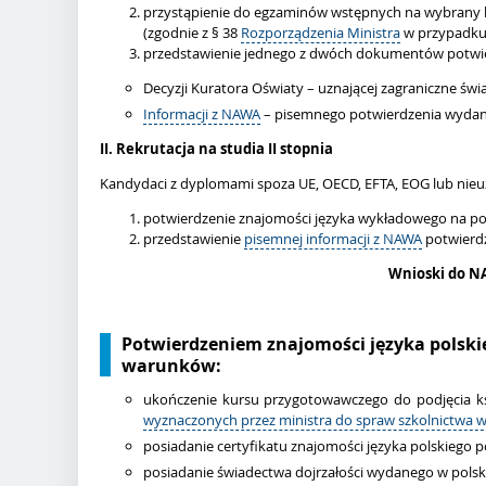
przystąpienie do egzaminów wstępnych na wybrany 
(zgodnie z § 38
Rozporządzenia Ministra
w przypadku 
przedstawienie jednego z dwóch dokumentów potwierd
Decyzji Kuratora Oświaty – uznającej zagraniczne ś
Informacji z NAWA
– pisemnego potwierdzenia wydan
II. Rekrutacja na studia II stopnia
Kandydaci z dyplomami spoza UE, OECD, EFTA, EOG lub nie
potwierdzenie znajomości języka wykładowego na poz
przedstawienie
pisemnej informacji z NAWA
potwierdz
Wnioski do NA
Potwierdzeniem znajomości języka polskie
warunków:
ukończenie kursu przygotowawczego do podjęcia ks
wyznaczonych przez ministra do spraw szkolnictwa 
posiadanie certyfikatu znajomości języka polskiego p
posiadanie świadectwa dojrzałości wydanego w polsk