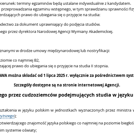
kierunek:
terminy egzaminów będą ustalane indywidualnie z kandydatem.
przeprowadzania egzaminu wstępnego, w tym sprawdzianu sprawności fizycz
zających prawo do ubiegania się o przyjęcie na studia:
wiadectwo za dokument uprawniający do podjęcia studiów.
ego przez dyrektora Narodowej Agencji Wymiany Akademickiej.
uznanymi w drodze umowy międzynarodowej lub nostryfikacji:
iomie co najmniej B2,
ającej prawo do ubiegania się o przyjęcie na studia II stopnia.
WA można składać od 1 lipca 2025 r. wyłącznie za pośrednictwem s
Szczegóły dostępne są na stronie internetowej Agencji.
go przez cudzoziemców podejmujących studia w języku p
ztałcenia w języku polskim w jednostkach wyznaczonych przez ministra 
wyższego
);
otwierdzajcego znajomość języka polskiego co najmniej na poziomie biegłośc
im systemie oświaty;