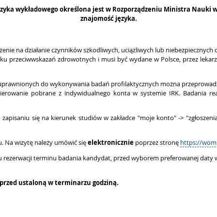
zyka wykładowego określona jest w Rozporządzeniu Ministra Nauki
znajomość języka.
żenie na działanie czynników szkodliwych, uciążliwych lub niebezpiecznych 
aku przeciwwskazań zdrowotnych i musi być wydane w Polsce, przez lekar
zy uprawnionych do wykonywania badań profilaktycznych można przeprowa
kierowanie pobrane z indywidualnego konta w systemie IRK. Badania 
apisaniu się na kierunek studiów w zakładce "moje konto" -> "zgłoszenia
. Na wizytę należy umówić się
elektronicznie
poprzez stronę
https://womp
u rezerwacji terminu badania kandydat, przed wyborem preferowanej daty w
t przed ustaloną w terminarzu godziną.