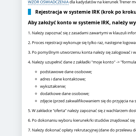
WZÓR OŚWIADCZENIA
dla kadydatów na kierunek Trener m
Rejestracja w systemie IRK (krok po kroku
Aby założyć konto w systemie IRK, należy w
1. Należy zapoznać się z zasadami zawartymi w klauzuli inf
2. Proces rejestracji wykonuje się tylko raz, następne logow
3. Po pomyślnym utworzeniu konta należy się zalogować i wyk
4. Należy uzupełnić dane z zakładki "moje konto" -> "formu
podstawowe dane osobowe;
adres i dane kontaktowe;
wykształcenie;
dodatkowe dane osobowe;
zdjęcie (przed zakwalifikowaniem się do przyjęcia na 
5. W zakładce "oferta" należy zapoznać się z wachlarzem do
6. Po dokonaniu wyboru kierunek/ki studiów znajdować się b
7. Należy dokonać opłaty rekrutacyjnej (dane do przelewu d