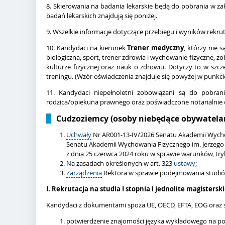
8.
Skierowania na badania lekarskie będą do pobrania w zak
badań lekarskich znajdują się poniżej.
9. Wszelkie informacje dotyczące przebiegu i wyników rekru
10.
Kandydaci na kierunek
Trener medyczny
, którzy nie
biologiczna, sport, trener zdrowia i wychowanie fizyczne, 
kulturze fizycznej oraz nauk o zdrowiu. Dotyczy to w szcz
treningu.
(Wzór oświadczenia znajduje się powyżej w punkc
11.
Kandydaci niepełnoletni zobowiązani są do pobra
rodzica/opiekuna prawnego oraz poświadczone notarialnie 
Cudzoziemcy (osoby niebędące obywatela
Uchwały
Nr AR001-13-IV/2026
Senatu Akademii Wychow
Senatu Akademii Wychowania Fizycznego im. Jerzego
z dnia 25 czerwca 2024 roku w sprawie warunków, try
Na zasadach określonych w art. 323
ustawy
;
Zarządzenia
Rektora w sprawie podejmowania studió
I. Rekrutacja na studia I stopnia i jednolite magistersk
Kandydaci z dokumentami spoza UE, OECD, EFTA, EOG ora
potwierdzenie znajomości języka wykładowego na p