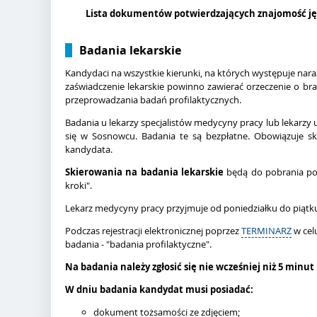
Lista dokumentów potwierdzających znajomość ję
Badania lekarskie
Kandydaci na wszystkie kierunki, na których występuje nara
zaświadczenie lekarskie powinno zawierać orzeczenie o br
przeprowadzania badań profilaktycznych.
Badania u lekarzy specjalistów medycyny pracy lub lekar
się w Sosnowcu. Badania te są bezpłatne. Obowiązuje s
kandydata.
Skierowania na badania lekarskie
będą do pobrania po z
kroki".
Lekarz medycyny pracy przyjmuje od poniedziałku do piątku
Podczas rejestracji elektronicznej poprzez
TERMINARZ
w cel
badania - "badania profilaktyczne".
Na badania należy zgłosić się nie wcześniej niż 5 minu
W dniu badania kandydat musi posiadać:
dokument tożsamości ze zdjęciem;