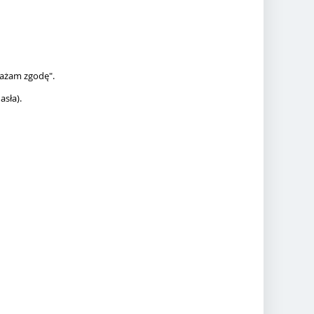
rażam zgodę".
asła).