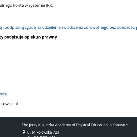
alnego konta w systemie IRK;
ą i podpisaną zgodę na udzielenie świadczenia zdrowotnego bez obecności
ty podpisuje opiekun prawny
0
wice
.
atowice.pl
The Jerzy Kukuczka Academy of Physical Education in Katowice
ul. Mikołowska 72a
40-065 Katowice